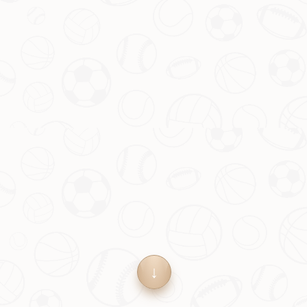
2026-08-07
斯洛特：曼联实力远超排名，流言无碍阿诺德状态
2026-08-07
[流言板]Doinb赛后发声：终于打破连败，明天挑战刘青松！
2026-08-07
皇冠体育官网 - 网页版登录入口 Crown Sports
All Rights by
皇冠体育官网