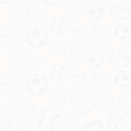
2026-08-07
桑切斯：首次成为队中最年长门将，我将全
力以赴传授经验
2026-08-07
斯洛特：曼联实力远超排名，流言无碍阿诺
德状态
2026-08-07
[流言板]Doinb赛后发声：终于打破连败，明
天挑战刘青松！
2026-08-07