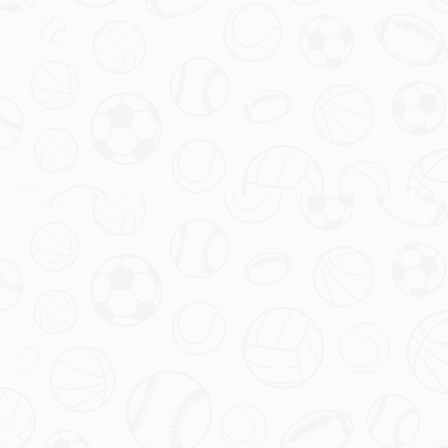
西蒙尼：祝贺国米与巴黎晋级欧冠决赛，利
诺将战皇家社会
2026-08-09
巴黎与恩里克再度冲击欧冠冠军：决赛再续
前缘？
2026-08-09
因扎吉加盟沙特：开启新篇章与团队同行
2026-08-09