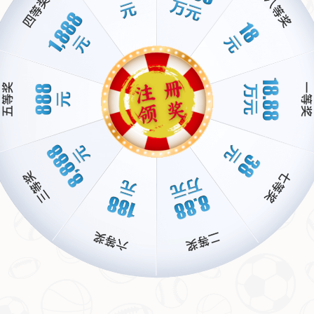
乏大牌球星，但也因此容易滋生一些微妙的情绪。
比如，有些球员可能对出场时间不满，暗自较劲；
有些人则可能对新教练的战术体系心存疑虑，甚至
消极应对训练。
据传，有球员在私下抱怨阿莫林的
高强度训练方式，认为这与英超的节奏不符。
林良
锋在评论中直言，这种“小心思”看似隐蔽，却会在比
赛中的细节中暴露无遗，例如跑动不够积极、配合
缺乏默契等。
而这些问题并非空穴来风。以往的案例显示，类似
的情况在曼联想重塑辉煌的过程中屡见不鲜。比
如，在穆里尼奥执教时期，部分核心队员就曾因个
人利益与团队目标产生冲突，最终导致战绩滑坡。
如今，阿莫林上任后，如何调和这些矛盾，成为外
界关注的焦点。
阿莫린的洞察力：一眼看穿“伪装”
作为一位以战术严谨著称的主教练，阿莫林显然不