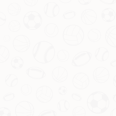
室氛围的重塑，都让人看到了红魔复兴的可能性。
但正如 лин良锋所言，如果不能彻底解决球员间的
“小心思”，任何战术上的创新都可能是空中楼阁。因
此，如何在接下来的比赛中进一步巩固权威，将是
这位新帅面临的真正考验。尤其是面对即将到来的
密集赛程，能否让全队拧成一股绳，将直接决定他
的成败。
资源推荐：
开云体育官方APP下载-最新安全登录入
口网址 Kaiyun Sports