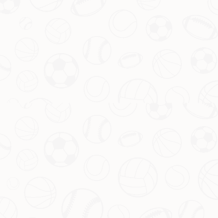
三、心理素质：压力下的冷静杀手
世界杯这样的舞台，对任何球员来说都是
的沉稳。每当比分胶着或球队陷入困境时
和自信，被球迷戏称为“战神的冷血基因”
尤其是在点球大战中的表现，他几乎从未
有人：我是来赢的！这种强大的心理素质，
四、未来可期：足坛新一代的领军人物