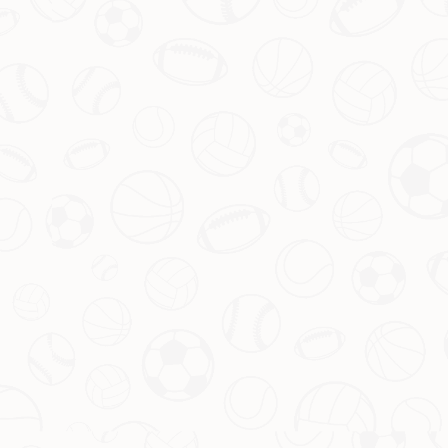
机器
”的名字已经被越来越多的人记住。他的每一
有业内专家预测，如果保持这样的状态，他完全有
的喜爱。在接受采访时，他曾表示：“我只是想为
励，我会继续努力。”这样低调而又专注的心态，让
地址-华体会体育官方皇马的赞助商
性别
*