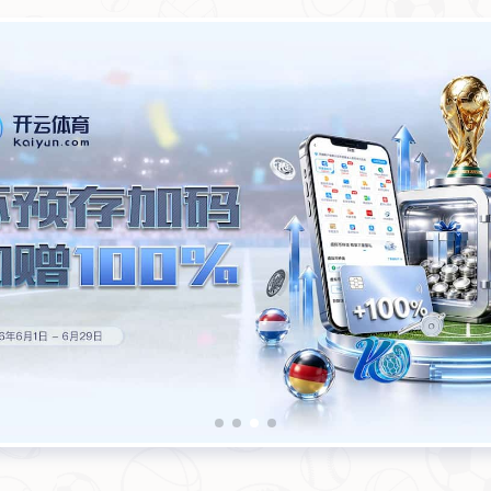
022-9246629
admin@login-zh-crownsports.com
网站首页
皇冠体育官网介绍
服务优势
新闻资讯
网站首页
新闻资讯