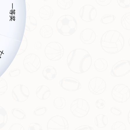
40分失误葬送关键战！KD痛
批：我们让球迷和自己失望
2026-08-06
法布雷加斯率科莫四连胜，荣
膺意甲4月最佳教练
2026-08-06