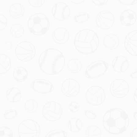
备注
*
点击预约