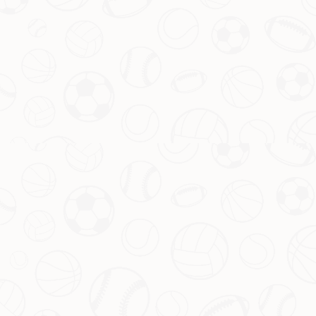
栏目导航
友情
皇冠体育官网介绍
友情链
服务优势
团队介绍
问题答疑
新闻资讯