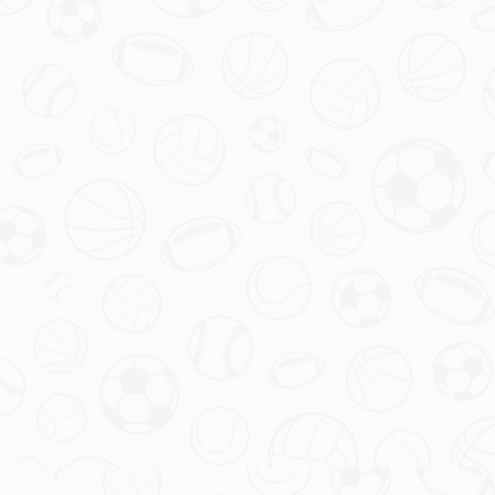
备注
*
点击预约