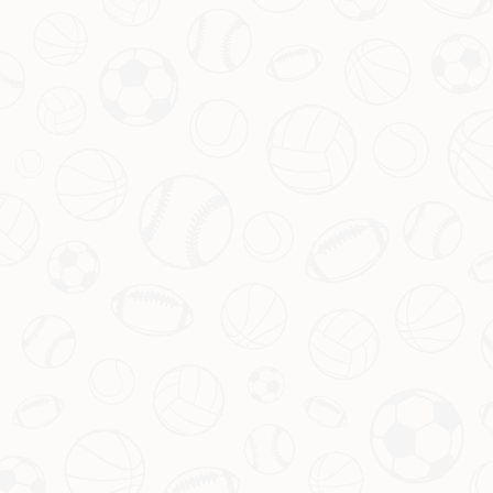
得不接受这种现实。
结语前的思考：平衡与未来的博弈
从目前的情况来看，切尔西的决策既是出于对现有
资源的整合，也是对未来发展的长远布局。通过在
冬窗调整阵容，蓝军显然希望进一步巩固“
億円双星
”
的核心地位，为下半赛季乃至未来几年的竞争积蓄
力量。然而，这样的选择是否能真正带来预期的效
果，仍需时间检验。毕竟，在足球的世界里，每一
次变动都是一次全新的博弈。
精选资源：
熊猫体育官网APP下载-体育赛事在线视
频直播| Panda Sports