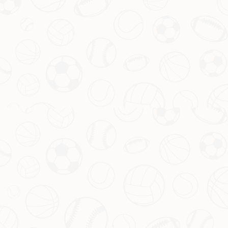
为了让这对“
亿元双星
”在比赛中获得更多机会，切尔
西需要在阵容上做出取舍。中场位置的竞争本就激
烈，而加拉格尔的风格与两位新援在一定程度上存
在重叠。因此，通过出售加拉格尔，波切蒂诺可以
更好地调整战术，确保恩佐和凯塞多在场上发挥最
大作用。
案例分析：类似操作的历史借鉴
其实，切尔西这种“为新星让路”的操作并非首次。在
过去，蓝军也曾通过出售潜力股来优化阵容。例