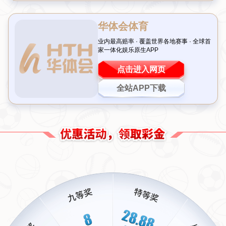
考量，还是财务平衡的需要？本文将为您深入剖析
这一话题。
切尔西为何选择出售加拉格尔
作为切尔西青训体系培养出的优秀球员，加拉格尔
近年来在队内表现可圈可点。他的拼搏精神和全面
能力赢得了不少球迷的喜爱。然而，
为何俱乐部会
在这个时候选择放手呢
？有分析认为，这与切尔西
目前的阵容结构和未来规划密切相关。加拉格尔的
合同将在2025年到期，若不及时出售，可能会导致
球员自由身离队，给俱乐部带来经济损失。此外，
他的市场价值目前正处于高位，冬窗若能以理想价
格成交，将为切尔西带来一笔可观的转会费。
更重要的是，加拉格尔的角色定位在当前切尔西中
场显得有些尴尬。主教练波切蒂诺似乎更倾向于打
造以年轻核心为主的战术体系，而这或许正是“亿元