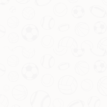
需求表单
姓名
*
邮箱地址
*
性别
*