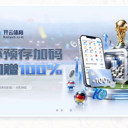
022-9246629
admin@login-zh-crownsports.com
网站首页
皇冠体育官网介绍
服务优势
新闻资讯
网站首页
新闻资讯