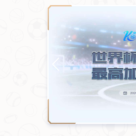
青海省海北藏族自治州刚察县三角城种羊场