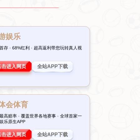
栏目导航
皇冠体育官网介绍
服务优势
团队介绍