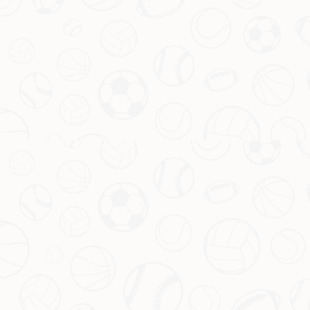
链接
今日推荐