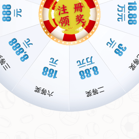
心的失利
人会立刻想起2020年欧冠决赛。那一年，巴黎首
席尔瓦作为队长，带领球队一路披荆斩棘，却在最
寞背影成为无数球迷心中的痛点。他曾坦言，那场
为他深知这个冠军对于俱乐部和球迷的重要性。
乐部的伤痛。作为一名核心球员，
蒂亚戈-席尔瓦
拜仁强大的攻势，球队整体未能抓住机会。那一年
ermain的一个转折点，随后转会至切尔西。
germain 的信心
与
paris saint-germain
的情谊。在最近的采访
球队本赛季的支持。他说：“我知道失败的感觉有