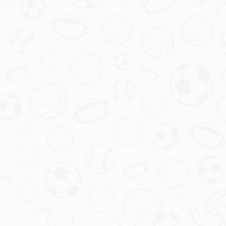
点击预约
栏目导航
皇冠体育官网介绍