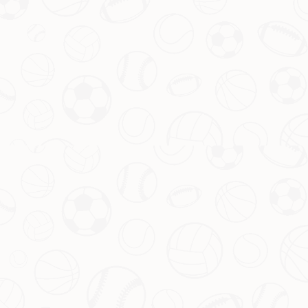
员在关键时刻的表现同样令人印象深刻。以对阵曼
城的
4-2
胜利为例，前锋线上的速度与默契配合彻底
撕开了蓝月亮的防线。尤其是内马尔、姆巴佩等球
星，他们不仅个人能力出众，还能在团队配合中发
挥巨大作用。那场比赛中，姆巴佩的两粒进球堪称
经典，他的突破如同利刃一般，直插对手心脏。
此外，在防守端，球队的后防线也多次经受住了考
验。例如在与利物浦的对决中，尽管红军全场狂轰
滥炸，但PSG凭借门将的神勇扑救和后卫的稳健发
挥，最终守住了
1-0
的胜果。这些关键球员的表现，
无疑为“通杀”奠定了坚实基础。
三：案例分析——4-2击败曼城的经典
战役
让我们重点回顾一下那场令人热血沸腾的
4-2大胜曼
城
的比赛。这不仅是比分上的碾压，更是一次战术