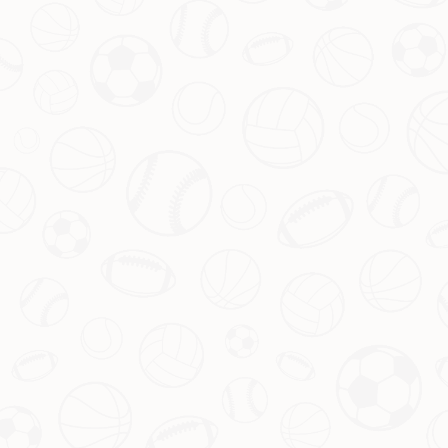
服务优势
团队介绍
问题答疑
新闻资讯
联系我们
热门新闻
官方宣布：2025年羽毛球世锦赛定于8月25日
至31日在巴黎举行
2026-08-08
索斯盖特欲续约英格兰，英足总热情支持！