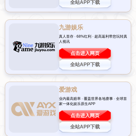
！奥沙利文状态低迷，被赵心童连胜
八局，赛中苦涩表情频现
2025-10-03T08:26:23+08:00
admin
引言：一场令人意外的斯诺克对决
在斯诺克赛场上，罗尼·奥沙利文的名字几乎是无敌
的象征。然而，在最近的一场比赛中，这位“火箭”却
遭遇了职业生涯中的一次罕见低谷。面对中国新星
赵心童，奥沙利文不仅未能展现出往日的统治力，
反而被对手打出一波惊人的
八连鞭
，比赛中途更是
频频露出
苦闷表情
。这场比赛不仅让球迷大跌眼