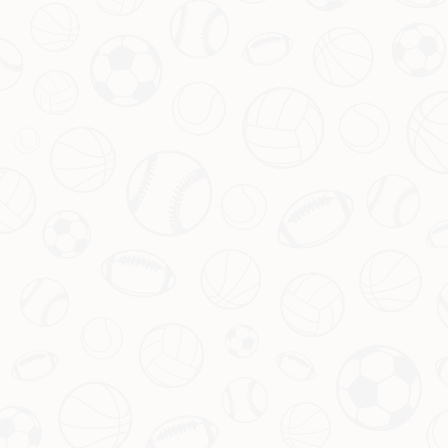
皇冠体育官网介绍
服务优势
团队介绍
问题答疑
新闻资讯
联系我们
热门新闻
蓄势待发！中国职业联赛夏季转会窗今日开
启，7月22日截止