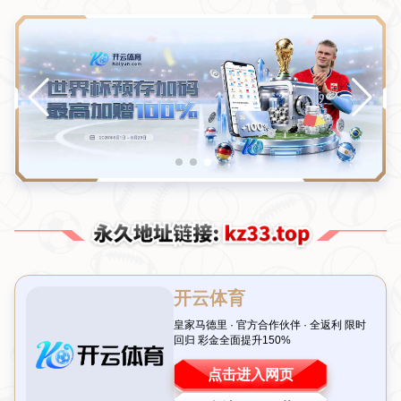
新闻资讯
网站首页
新闻资讯