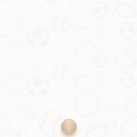
2026-08-06
哈利伯顿绝杀19分9板，希尔德高效24分8板，今日之星花落谁
家？
2026-08-06
官宣或在今日！维尔茨转会：7000万镑加昆萨，是否物超所
值？
2026-08-06
皇冠体育官网 - 网页版登录入口 Crown Sports
All Rights by
皇冠体育官网