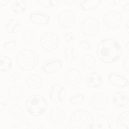
四、启示：竞技体育的无常与魅力
竞技体育的魅力就在于它的不确定性。即使是像奥
沙利文这样的传奇人物，也无法永远保持巅峰状
态。这场比赛不仅让我们见证了赵心童的崛起，也
让我们重新审视了“火箭”面临的挑战。或许，这种暂
时的低谷正是他重新调整、找回自我的契机。