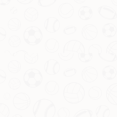
需求表单
姓名
*
邮箱地址
*
性别
*
备注
*